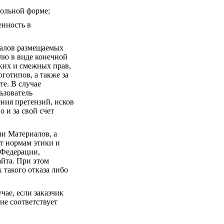
вольной форме;
енность в
иалов размещаемых
лю в виде конечной
ских и смежных прав,
готипов, а также за
е. В случае
ьзователь
ения претензий, исков
 и за свой счет
ии Материалов, а
т нормам этики и
 Федерации,
йта. При этом
 такого отказа либо
чае, если заказчик
не соответствует