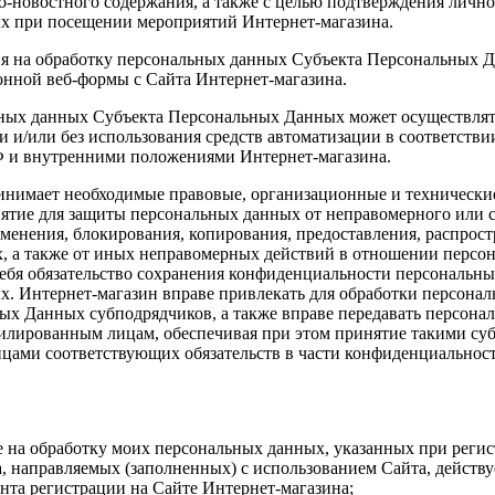
-новостного содержания, а также с целью подтверждения лично
 при посещении мероприятий Интернет-магазина.
ия на обработку персональных данных Субъекта Персональных Д
онной веб-формы с Сайта Интернет-магазина.
ных данных Субъекта Персональных Данных может осуществля
и и/или без использования средств автоматизации в соответств
Ф и внутренними положениями Интернет-магазина.
инимает необходимые правовые, организационные и технически
нятие для защиты персональных данных от неправомерного или с
менения, блокирования, копирования, предоставления, распрос
, а также от иных неправомерных действий в отношении персон
себя обязательство сохранения конфиденциальности персональн
. Интернет-магазин вправе привлекать для обработки персона
ых Данных субподрядчиков, а также вправе передавать персона
илированным лицам, обеспечивая при этом принятие такими су
ами соответствующих обязательств в части конфиденциальнос
е на обработку моих персональных данных, указанных при реги
, направляемых (заполненных) с использованием Cайта, действуе
ента регистрации на Cайте Интернет-магазина;