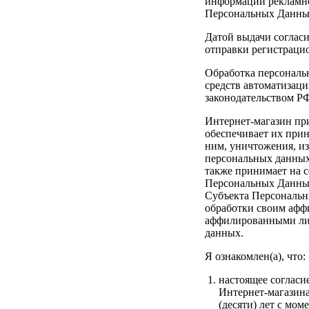
информации рекламно
Персональных Данных
Датой выдачи соглас
отправки регистраци
Обработка персональ
средств автоматизаци
законодательством Р
Интернет-магазин пр
обеспечивает их при
ним, уничтожения, из
персональных данных
также принимает на 
Персональных Данных
Субъекта Персональн
обработки своим афф
аффилированными лиц
данных.
Я ознакомлен(а), что:
настоящее согласи
Интернет-магазина
(десяти) лет с мом