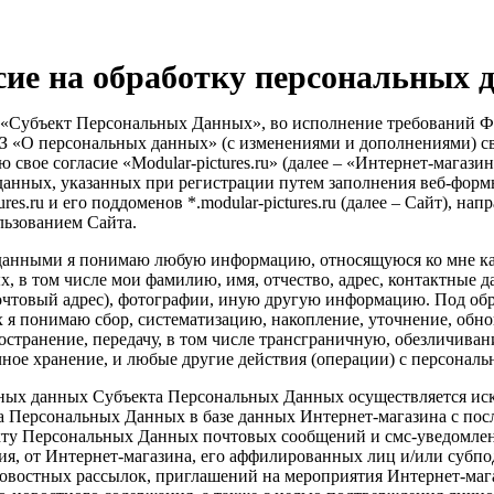
сие на обработку персональных 
– «Субъект Персональных Данных», во исполнение требований Фе
ФЗ «О персональных данных» (с изменениями и дополнениями) с
ю свое согласие «Modular-pictures.ru» (далее – «Интернет-магазин
данных, указанных при регистрации путем заполнения веб-формы
ures.ru и его поддоменов *.modular-pictures.ru (далее – Сайт), на
льзованием Сайта.
анными я понимаю любую информацию, относящуюся ко мне ка
 в том числе мои фамилию, имя, отчество, адрес, контактные д
почтовый адрес), фотографии, иную другую информацию. Под об
я понимаю сбор, систематизацию, накопление, уточнение, обно
остранение, передачу, в том числе трансграничную, обезличиван
чное хранение, и любые другие действия (операции) с персонал
ных данных Субъекта Персональных Данных осуществляется иск
а Персональных Данных в базе данных Интернет-магазина с по
ту Персональных Данных почтовых сообщений и смс-уведомлен
ия, от Интернет-магазина, его аффилированных лиц и/или субпо
востных рассылок, приглашений на мероприятия Интернет-мага