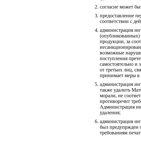
согласие может бы
предоставление пе
соответствии с де
администрация инт
(опубликованных) 
продукции, за соо
несанкционированн
возможные нарушен
поступления прете
самостоятельно и з
от третьих лиц, с
принимает меры к 
администрация инт
также удалить Мат
морали, не соотве
противоречит тре
Администрация инт
удаления;
администрация инт
был предупржден о
требованиям печат