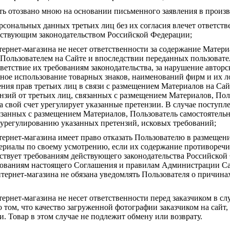
ть отозвано мною на основании письменного заявления в произ
рсональных данных третьих лиц без их согласия влечет ответств
йствующим законодательством Российской Федерации;
ернет-магазина не несет ответственности за содержание Матер
Пользователем на Сайте и впоследствии переданных пользовате
тветствие их требованиям законодательства, за нарушение автор
ое использование товарных знаков, наименований фирм и их ло
ия прав третьих лиц в связи с размещением Материалов на Сайт
нзий от третьих лиц, связанных с размещением Материалов, Пол
а свой счет урегулирует указанные претензии. В случае поступл
вязанных с размещением Материалов, Пользователь самостоятельно
урегулированию указанных претензий, исковых требований;
ернет-магазина имеет право отказать Пользователю в размещен
ериалы по своему усмотрению, если их содержание противоречи
тствует требованиям действующего законодательства Российской
бованиям настоящего Соглашения и правилам Администрации Са
ернет-магазина не обязана уведомлять Пользователя о причинах
ернет-магазина не несет ответственности перед заказчиком в слу
 том, что качество загруженной фотографии заказчиком на сайт, 
и. Товар в этом случае не подлежит обмену или возврату.