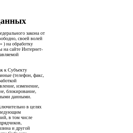
данных
дерального закона от
вободно, своей волей
» ) на обработку
 на сайте Интернет-
правляемой
к к Субъекту
анные (телефон, факс,
работкой
вление, изменение,
ие, блокирование,
ьными данными.
лючительно в целях
следующим
ий, в том числе
дрядчиков,
зина и другой