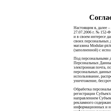
Согла
Настоящим я, далее 
27.07.2006 г. № 152-
и в своем интересе да
своих персональных 
магазина Modular-pict
(заполненной) с испо
Под персональными д
Персональных Данных,
электронная почта, 
персональных данных 
использование, распр
уничтожение, бессро
Обработка персональ
регистрации Субъект
направлением Субъек
рекламного содержан
информационных и но