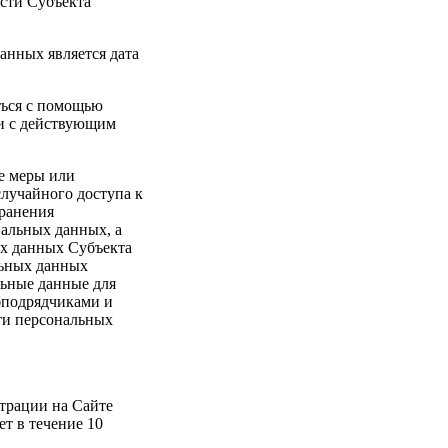
сти Субъекта
анных является дата
ться с помощью
ии с действующим
е меры или
лучайного доступа к
транения
альных данных, а
ых данных Субъекта
льных данных
льные данные для
бподрядчиками и
ти персональных
страции на Сайте
т в течение 10