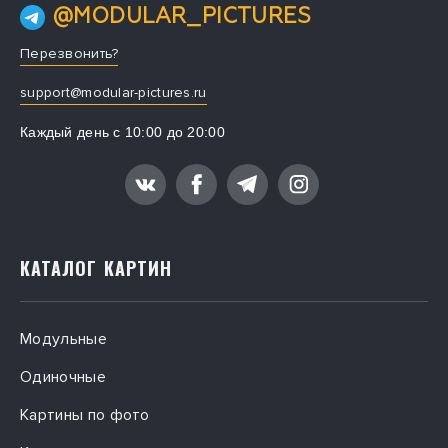
печати, так как мы используем полимеризацию под ультрафиолетом. Также 
@MODULAR_PICTURES
практично оформлять стеклом фартук над рабочей зоной, защищая 
поверхность от брызг жира.
Перезвонить?
support@modular-pictures.ru
Каждый день с 10:00 до 20:00
КАТАЛОГ КАРТИН
Модульные
Одиночные
Картины по фото