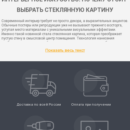
ВЫБРАТЬ СТЕКЛЯННУЮ КАРТИНУ
Современный интерьер требует не просто декора, а выразительных акцентов. 
Обычные постеры или репродукции уже не вызывают прежнего восторга, 
уступая место материалам с уникальными визуальными эффектами. 
Именно такой новинкой стала стеклянная картина, которая преображает 
пустую стену в смысловой центр помещения. Технология нанесения 
изображения за прозрачной поверхностью создает иллюзию объема и 
глубины.
Показать весь текст
Преимущества использования стекла в декоре
Выбирая декор, люди часто ориентируются на практичность и 
долговечность. Картина на стекле купить рекомендуют профессиональные 
декораторы, так как этот материал устойчив к выцветанию. Пыль и 
загрязнения легко удаляются с глянцевой поверхности без потери яркости 
красок. Кроме того, стекло экологично и не вызывает аллергии, что 
критично для спален и детских.
Визуальная иллюзия и глубина
Доставка по всей России
Оплата при получении
В отличие от картин на холсте, где краска впитывается в текстуру ткани, 
стеклянный слой создает эффект «застывшего момента». Изображение 
словно парит за гладкой преградой, меняя восприятие в зависимости от 
освещения. При ярком дневном свете проявляются мельчайшие детали, а 
вечером с помощью ламп легко добиться мягкого сияния. Такой прием 
позволяет сделать даже скромную комнату визуально просторнее.