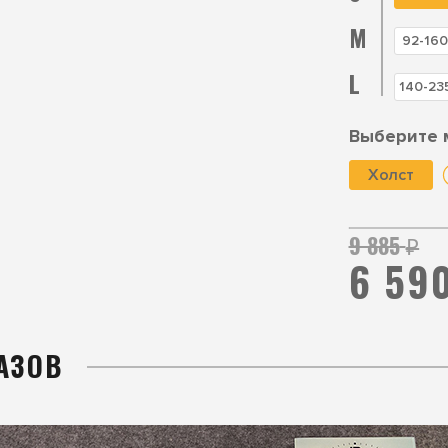
M
92-160
L
140-23
Выберите 
Холст
9 885
₽
6 59
АЗОВ