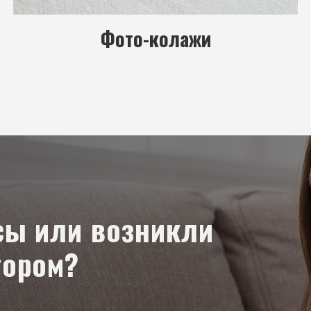
Фото-колажи
сы или возникли
тором?